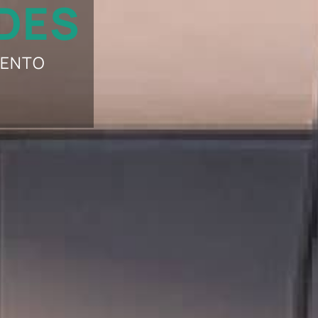
DES
UENTO